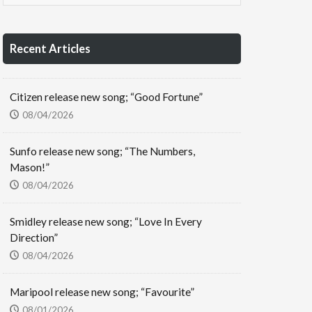
Recent Articles
Citizen release new song; “Good Fortune”
08/04/2026
Sunfo release new song; “The Numbers,
Mason!”
08/04/2026
Smidley release new song; “Love In Every
Direction”
08/04/2026
Maripool release new song; “Favourite”
08/01/2026