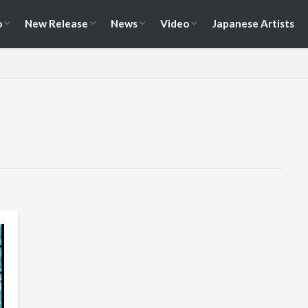
演情報
ェス情報
Album
EP / Single / Demo
Split
Compilation
New Song
Cover Song
Reunion / Break-up
Music Video
Live Video
Documentary
o
New Release
News
Video
Japanese Artists
演情報
ェス情報
Album
EP / Single / Demo
Split
Compilation
New Song
Cover Song
Reunion / Break-up
Music Video
Live Video
Documentary