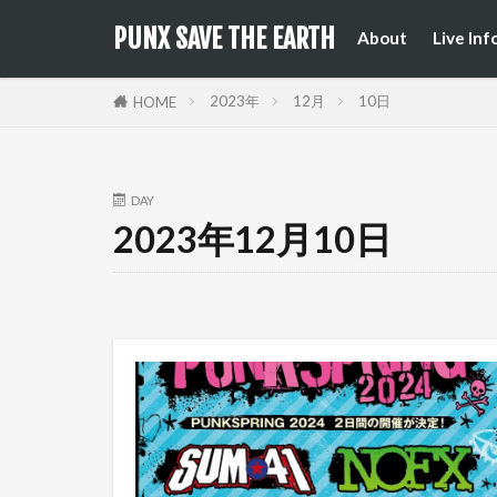
来日公
国内フ
PUNX SAVE THE EARTH
About
Live Inf
来日公
国内フ
2023年
12月
10日
HOME
DAY
2023年12月10日