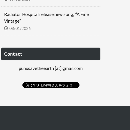
Radiator Hospital release new song; “A Fine
Vintage”
08/01/2026
Contact
punxsavetheearth [at] gmail.com