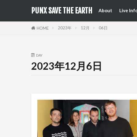
来日公
国内フ
PUNX SAVE THE EARTH
About
Live Inf
来日公
国内フ
2023年
12月
06日
HOME
DAY
2023年12月6日