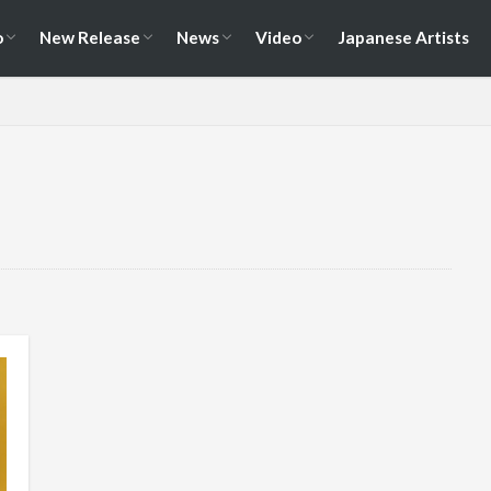
演情報
ェス情報
Album
EP / Single / Demo
Split
Compilation
New Song
Cover Song
Reunion / Break-up
Music Video
Live Video
Documentary
o
New Release
News
Video
Japanese Artists
演情報
ェス情報
Album
EP / Single / Demo
Split
Compilation
New Song
Cover Song
Reunion / Break-up
Music Video
Live Video
Documentary