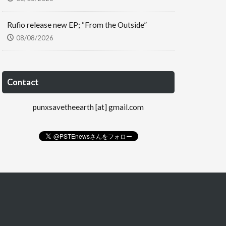
Rufio release new EP; “From the Outside”
08/08/2026
Contact
punxsavetheearth [at] gmail.com