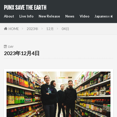
PUNX SAVE THE EARTH
About
Live Info
New Release
News
Video
Japanese Art
HOME
2023年
12月
04日
DAY
2023年12月4日