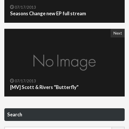
07/17/2013
Seasons Change new EP full stream
Next
07/17/2013
[MV] Scott & Rivers “Butterfly”
Search