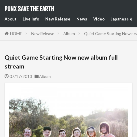
PUNX SAVE THE EARTH
About
Live Info
New Release
News
Video
Japanese Art
HOME
New Release
Album
Quiet Game Starting Now new
Quiet Game Starting Now new album full
stream
07/17/2013
Album