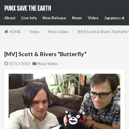
PUNX SAVE THE EARTH
About
Live Info
New Release
News
Video
Japanese Art
HOME
Video
Music Video
[MV] Scott & Rivers “Butterfly”
[MV] Scott & Rivers “Butterfly”
07/17/2013
Music Video