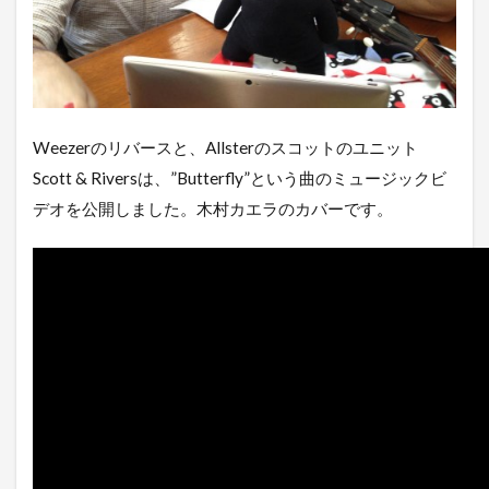
Weezerのリバースと、Allsterのスコットのユニット
Scott & Riversは、”Butterfly”という曲のミュージックビ
デオを公開しました。木村カエラのカバーです。