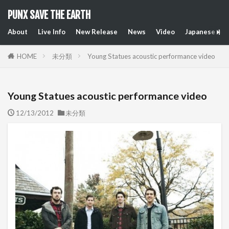
PUNX SAVE THE EARTH
About
Live Info
New Release
News
Video
Japanese Art
HOME
未分類
Young Statues acoustic performance video
Young Statues acoustic performance video
12/13/2012
未分類