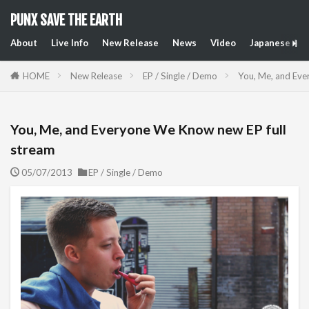
PUNX SAVE THE EARTH
About
Live Info
New Release
News
Video
Japanese Art
HOME
New Release
EP / Single / Demo
You, Me, and Eve
You, Me, and Everyone We Know new EP full
stream
05/07/2013
EP / Single / Demo