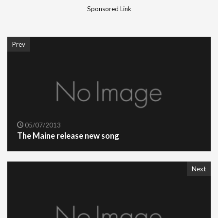
Sponsored Link
Prev
05/07/2013
The Maine release new song
Next