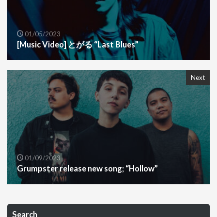
01/05/2023
[Music Video] とがる “Last Blues”
Next
01/09/2023
Grumpster release new song; “Hollow”
Search