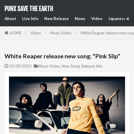
PUNX SAVE THE EARTH
About
Live Info
New Release
News
Video
Japanese Art
HOME
Video
Music Video
White Reaper release new song;
White Reaper release new song; “Pink Slip”
01/09/2023
Music Video
,
New Song
,
Release Info