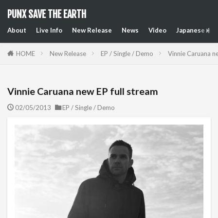
PUNX SAVE THE EARTH
About
Live Info
New Release
News
Video
Japanese Art
HOME
New Release
EP / Single / Demo
Vinnie Caruana ne
Vinnie Caruana new EP full stream
02/05/2013
EP / Single / Demo