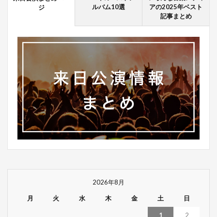
ルバム10選
アの2025年ベスト
ジ
記事まとめ
2026年8月
月
火
水
木
金
土
日
1
2