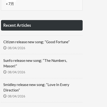
« 7月
Recent Articles
Citizen release new song; “Good Fortune”
08/04/2026
Sunfo release new song; “The Numbers,
Mason!”
08/04/2026
Smidley release new song; “Love In Every
Direction”
08/04/2026