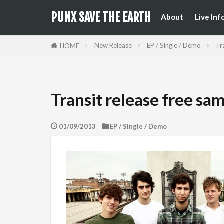
来日公
国内フ
PUNX SAVE THE EARTH
About
Live Inf
来日公
国内フ
New Release
EP / Single / Demo
Tr
HOME
Transit release free sa
01/09/2013
EP / Single / Demo