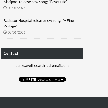
Maripool release new song; “Favourite”
08/01/2026
Radiator Hospital release new song; “A Fine
Vintage”
08/01/2026
Contact
punxsavetheearth [at] gmail.com