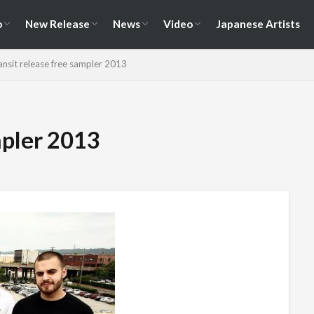
演情報
ェス情報
Album
EP / Single / Demo
Split
Compilation
New Song
Cover Song
Reunion / Break-up
Music Video
Live Video
Documentary
o
New Release
News
Video
Japanese Artists
演情報
ェス情報
Album
EP / Single / Demo
Split
Compilation
New Song
Cover Song
Reunion / Break-up
Music Video
Live Video
Documentary
ansit release free sampler 2013
mpler 2013