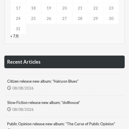
17
18
19
20
21
22
23
24
25
26
27
28
29
30
31
« 7月
Recent Articles
Citizen release new album; “Halcyon Blues”
08/08/2026
Slow Fiction release new album; “dollhouse”
08/08/2026
Public Opinion release new album; “The Curse of Public Opinion”