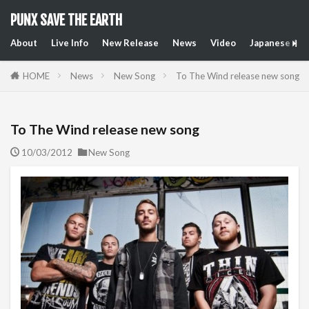
PUNX SAVE THE EARTH
About
Live Info
New Release
News
Video
Japanese Art
HOME
News
New Song
To The Wind release new song
To The Wind release new song
10/03/2012
New Song