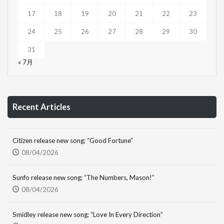
17
18
19
20
21
22
23
24
25
26
27
28
29
30
31
« 7月
Recent Articles
Citizen release new song; “Good Fortune”
08/04/2026
Sunfo release new song; “The Numbers, Mason!”
08/04/2026
Smidley release new song; “Love In Every Direction”