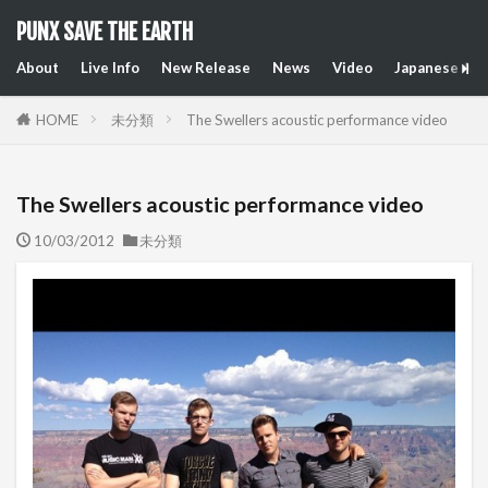
PUNX SAVE THE EARTH
About
Live Info
New Release
News
Video
Japanese Art
HOME
未分類
The Swellers acoustic performance video
The Swellers acoustic performance video
10/03/2012
未分類