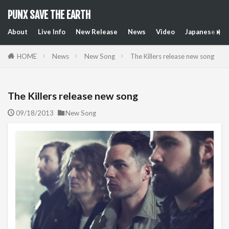
PUNX SAVE THE EARTH
About
Live Info
New Release
News
Video
Japanese Art
HOME
News
New Song
The Killers release new song
The Killers release new song
09/18/2013
New Song