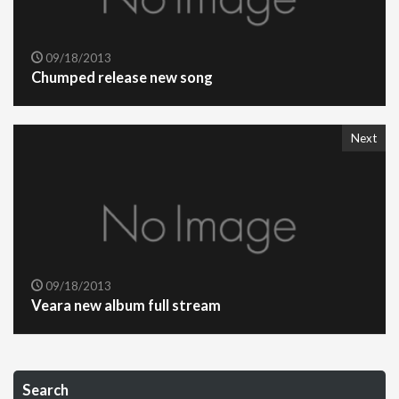
09/18/2013
Chumped release new song
Next
09/18/2013
Veara new album full stream
Search