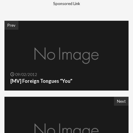
Sponsored Link
Prev
09/02/2012
[MV] Foreign Tongues “You”
Next