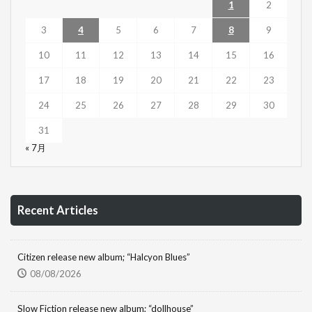
1
2
3
4
5
6
7
8
9
10
11
12
13
14
15
16
17
18
19
20
21
22
23
24
25
26
27
28
29
30
31
« 7月
Recent Articles
Citizen release new album; “Halcyon Blues”
08/08/2026
Slow Fiction release new album; “dollhouse”