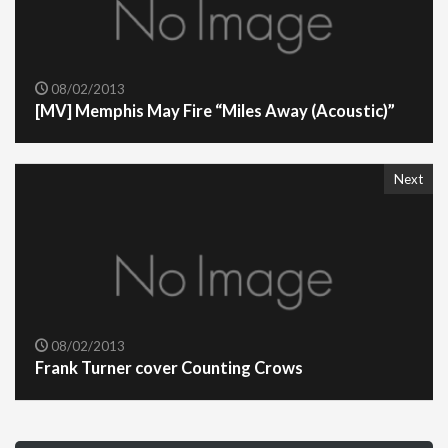
08/02/2013
[MV] Memphis May Fire “Miles Away (Acoustic)”
Next
08/02/2013
Frank Turner cover Counting Crows