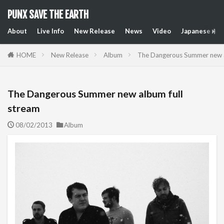
PUNX SAVE THE EARTH
About
Live Info
New Release
News
Video
Japanese Art
HOME
New Release
Album
The Dangerous Summer new a
The Dangerous Summer new album full
stream
08/02/2013
Album