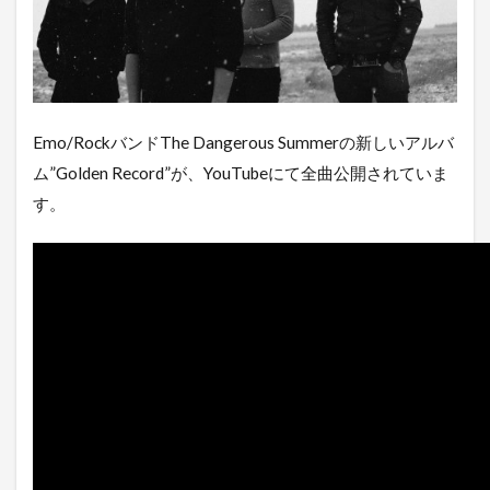
Emo/RockバンドThe Dangerous Summerの新しいアルバ
ム”Golden Record”が、YouTubeにて全曲公開されていま
す。