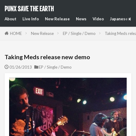
PUNX SAVE THE EARTH
About
Live Info
New Release
News
Video
Japanese Art
HOME
New Release
EP / Single / Demo
Taking Meds rel
Taking Meds release new demo
01/26/2013
EP / Single / Demo