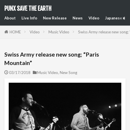
PUNX SAVE THE EARTH
About
Live Info
New Release
News
Video
Japanese Art
HOME
Video
Music Video
Swiss Army release new song; 
Swiss Army release new song; “Paris
Mountain”
03/17/2018
Music Video
,
New Song