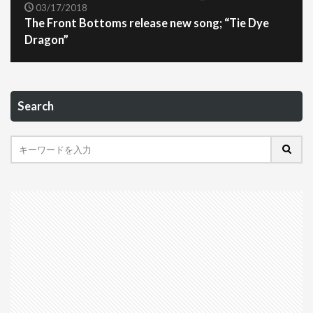
03/17/2018
The Front Bottoms release new song; “Tie Dye
Dragon”
Search