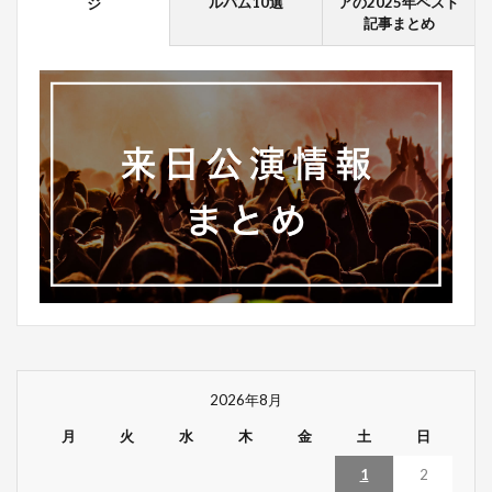
ルバム10選
アの2025年ベスト
ジ
記事まとめ
2026年8月
月
火
水
木
金
土
日
1
2