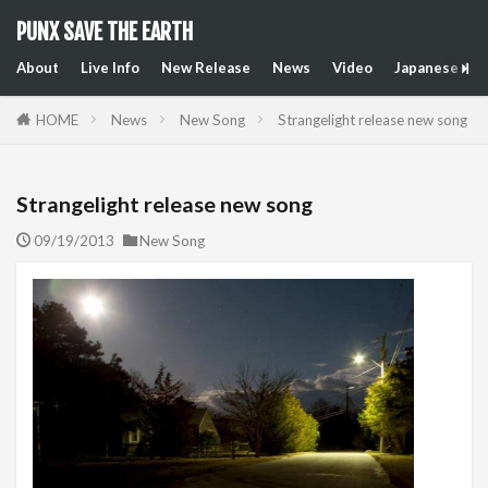
PUNX SAVE THE EARTH
About
Live Info
New Release
News
Video
Japanese Art
HOME
News
New Song
Strangelight release new song
Strangelight release new song
09/19/2013
New Song