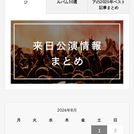
ルバム10選
アの2025年ベスト
ジ
記事まとめ
2026年8月
月
火
水
木
金
土
日
1
2