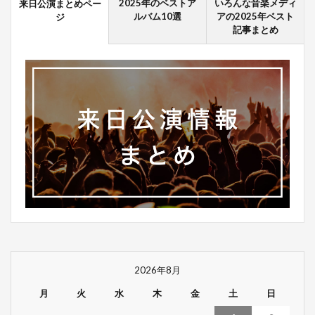
2025年のベストア
いろんな音楽メディ
来日公演まとめペー
ルバム10選
アの2025年ベスト
ジ
記事まとめ
2026年8月
月
火
水
木
金
土
日