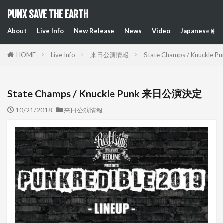
PUNX SAVE THE EARTH
About
Live Info
New Release
News
Video
Japanese Art
HOME
Live Info
来日公演情報
State Champs / Knuckl
State Champs / Knuckle Punk 来日公演決定
10/21/2018
来日公演情報