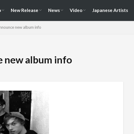
演情報
ェス情報
Album
EP / Single / Demo
Split
Compilation
New Song
Cover Song
Reunion / Break-up
Music Video
Live Video
Documentary
o
New Release
News
Video
Japanese Artists
演情報
ェス情報
Album
EP / Single / Demo
Split
Compilation
New Song
Cover Song
Reunion / Break-up
Music Video
Live Video
Documentary
nnounce new album info
 new album info