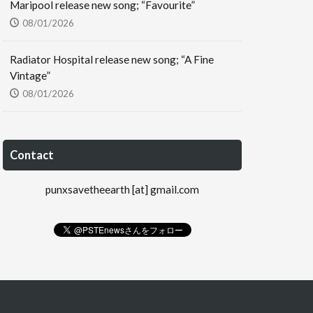
Maripool release new song; “Favourite”
08/01/2026
Radiator Hospital release new song; “A Fine
Vintage”
08/01/2026
Contact
punxsavetheearth [at] gmail.com