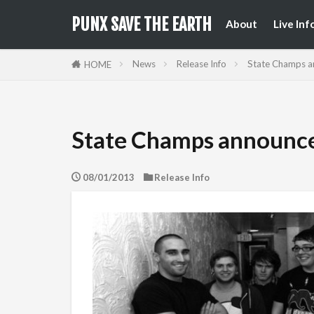
来日公
国内フ
PUNX SAVE THE EARTH
About
Live Inf
来日公
国内フ
News
Release Info
State Champs a
HOME
State Champs announce
08/01/2013
Release Info