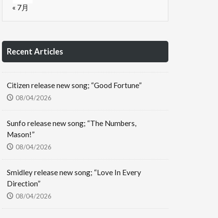
« 7月
Recent Articles
Citizen release new song; “Good Fortune”
08/04/2026
Sunfo release new song; “The Numbers,
Mason!”
08/04/2026
Smidley release new song; “Love In Every
Direction”
08/04/2026