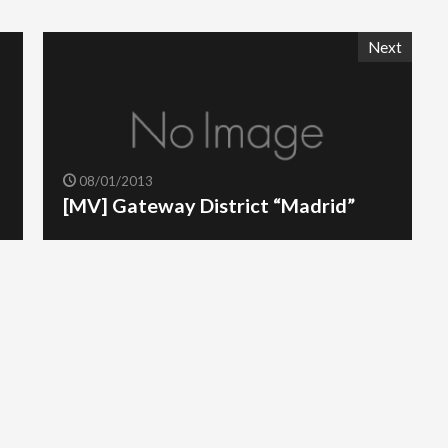
Next
08/01/2013
[MV] Gateway District “Madrid”