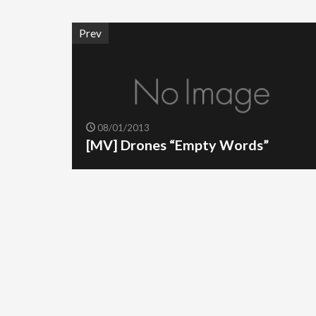
Prev
08/01/2013
[MV] Drones “Empty Words”