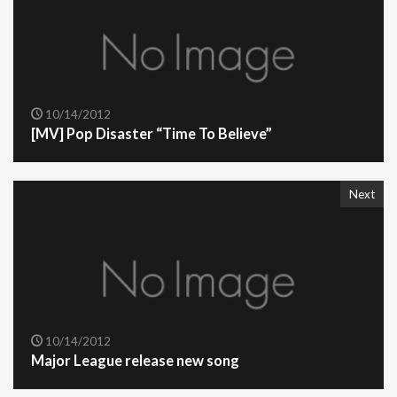
10/14/2012
[MV] Pop Disaster “Time To Believe”
Next
10/14/2012
Major League release new song