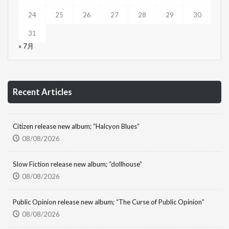
24
25
26
27
28
29
30
31
« 7月
Recent Articles
Citizen release new album; “Halcyon Blues”
08/08/2026
Slow Fiction release new album; “dollhouse”
08/08/2026
Public Opinion release new album; “The Curse of Public Opinion”
08/08/2026