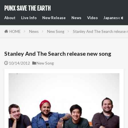
PUNX SAVE THE EARTH
About
Live Info
New Release
News
Video
Japanese Art
HOME
News
New Song
Stanley And The Search release
Stanley And The Search release new song
10/14/2012
New Song