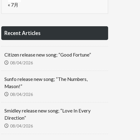
« 7月
Recent Articles
Citizen release new song; “Good Fortune”
08/04/2026
Sunfo release new song; “The Numbers,
Mason!”
08/04/2026
Smidley release new song; “Love In Every
Direction”
08/04/2026