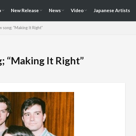
演情報
ェス情報
Album
EP / Single / Demo
Split
Compilation
New Song
Cover Song
Reunion / Break-up
Music Video
Live Video
Documentary
o
New Release
News
Video
Japanese Artists
演情報
ェス情報
Album
EP / Single / Demo
Split
Compilation
New Song
Cover Song
Reunion / Break-up
Music Video
Live Video
Documentary
 song; “Making It Right”
; “Making It Right”