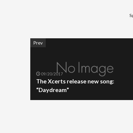
S
Prev
09/20/2017
The Xcerts release new song:
“Daydream”