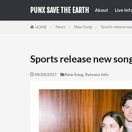
来日公
国内フ
PUNX SAVE THE EARTH
About
Live Inf
来日公
国内フ
News
New Song
Sports release new
HOME
Sports release new song
09/20/2017
New Song
,
Release Info