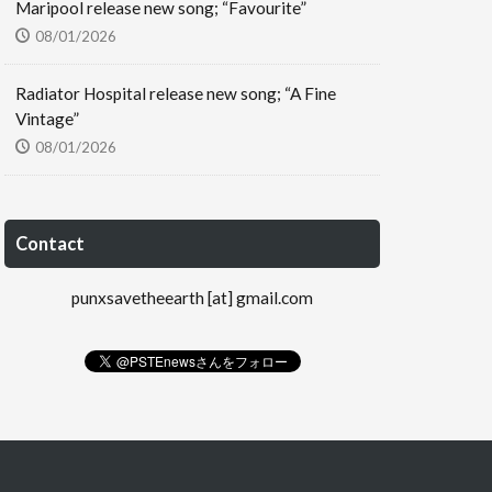
Maripool release new song; “Favourite”
08/01/2026
Radiator Hospital release new song; “A Fine
Vintage”
08/01/2026
Contact
punxsavetheearth [at] gmail.com