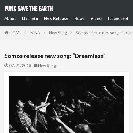
PUNX SAVE THE EARTH
About
Live Info
New Release
News
Video
Japanese Art
HOME
News
New Song
Somos release new song; “Dream
Somos release new song; “Dreamless”
07/21/2018
New Song