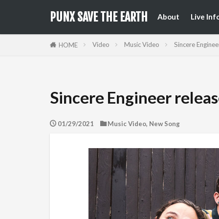
来日公
国内フ
PUNX SAVE THE EARTH
About
Live Inf
来日公
国内フ
Video
Music Video
Sincere Enginee
HOME
Sincere Engineer relea
01/29/2021
Music Video
,
New Song