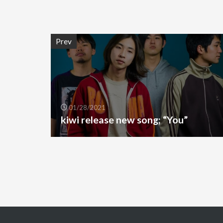
Prev
01/28/2021
kiwi release new song; “You”