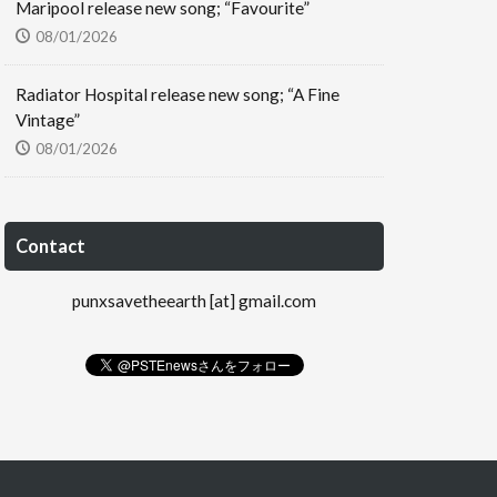
Maripool release new song; “Favourite”
08/01/2026
Radiator Hospital release new song; “A Fine
Vintage”
08/01/2026
Contact
punxsavetheearth [at] gmail.com