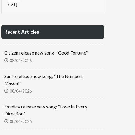
« 7月
Recent Articles
Citizen release new song; “Good Fortune”
08/04/2026
Sunfo release new song; “The Numbers,
Mason!”
08/04/2026
Smidley release new song; “Love In Every
Direction”
08/04/2026