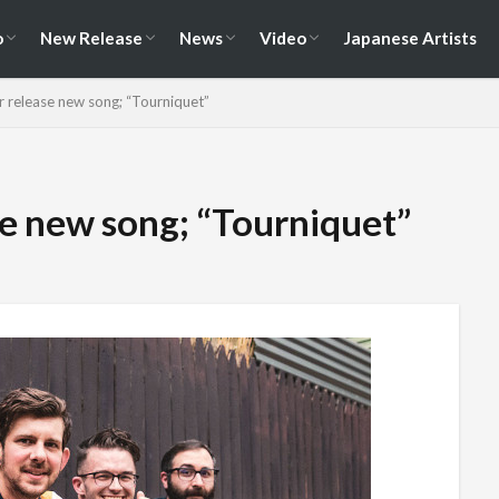
演情報
ェス情報
Album
EP / Single / Demo
Split
Compilation
New Song
Cover Song
Reunion / Break-up
Music Video
Live Video
Documentary
o
New Release
News
Video
Japanese Artists
演情報
ェス情報
Album
EP / Single / Demo
Split
Compilation
New Song
Cover Song
Reunion / Break-up
Music Video
Live Video
Documentary
r release new song; “Tourniquet”
se new song; “Tourniquet”