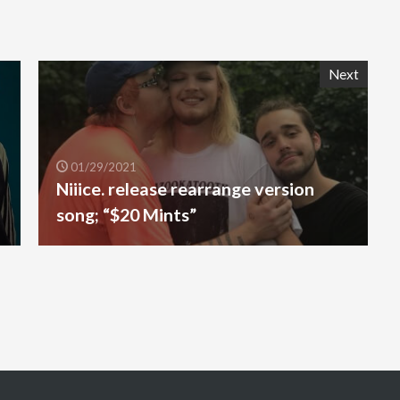
Next
01/29/2021
Niiice. release rearrange version
song; “$20 Mints”