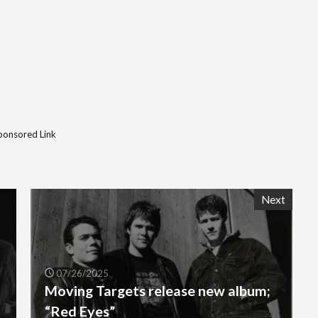
ponsored Link
Next
07/26/2025
Moving Targets release new album;
“Red Eyes”