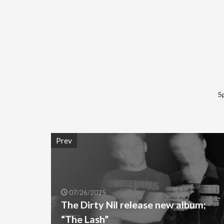
S
Prev
07/26/2025
The Dirty Nil release new album;
“The Lash”