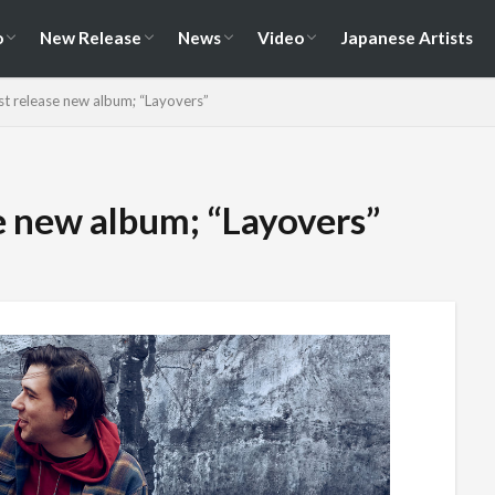
演情報
ェス情報
Album
EP / Single / Demo
Split
Compilation
New Song
Cover Song
Reunion / Break-up
Music Video
Live Video
Documentary
o
New Release
News
Video
Japanese Artists
演情報
ェス情報
Album
EP / Single / Demo
Split
Compilation
New Song
Cover Song
Reunion / Break-up
Music Video
Live Video
Documentary
t release new album; “Layovers”
e new album; “Layovers”