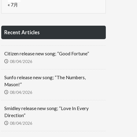
« 7月
Recent Articles
Citizen release new song; “Good Fortune”
08/04/2026
Sunfo release new song; “The Numbers,
Mason!”
08/04/2026
Smidley release new song; “Love In Every
Direction”
08/04/2026