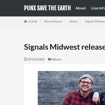
来日公
国内フ
PUNX SAVE THE EARTH
About
Live Inf
来日公
国内フ
New Release
Album
Signals Midwes
HOME
Signals Midwest releas
07/26/2025
Album