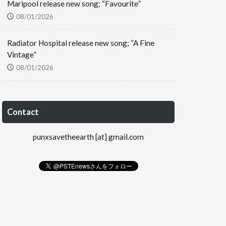
Maripool release new song; “Favourite”
08/01/2026
Radiator Hospital release new song; “A Fine
Vintage”
08/01/2026
Contact
punxsavetheearth [at] gmail.com