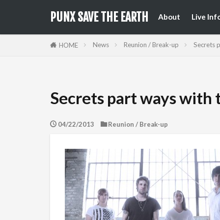
来日公
国内フ
PUNX SAVE THE EARTH
About
Live Inf
来日公
国内フ
News
Reunion / Break-up
Secrets p
HOME
Secrets part ways with 
04/22/2013
Reunion / Break-up