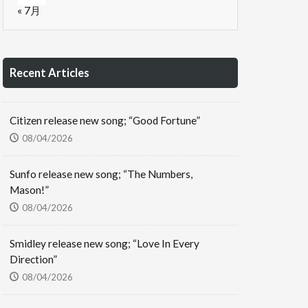
« 7月
Recent Articles
Citizen release new song; “Good Fortune”
08/04/2026
Sunfo release new song; “The Numbers,
Mason!”
08/04/2026
Smidley release new song; “Love In Every
Direction”
08/04/2026