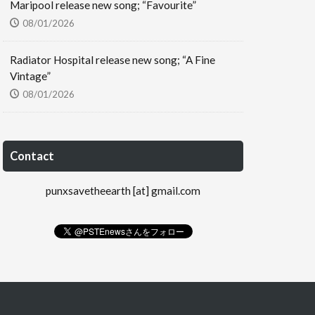
Maripool release new song; “Favourite”
08/01/2026
Radiator Hospital release new song; “A Fine
Vintage”
08/01/2026
Contact
punxsavetheearth [at] gmail.com