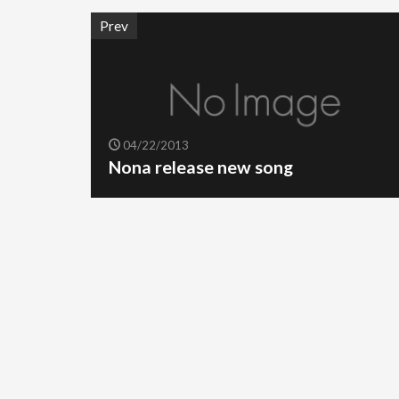
Prev
04/22/2013
Nona release new song