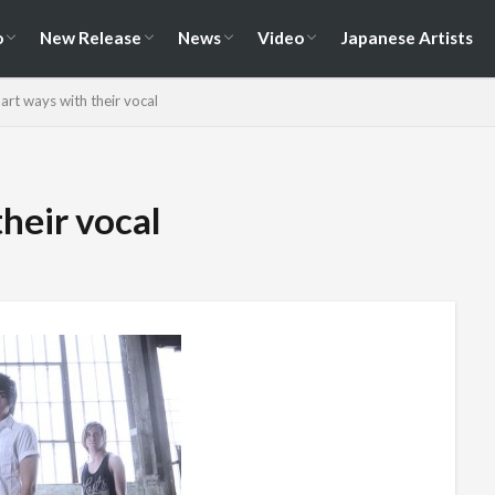
演情報
ェス情報
Album
EP / Single / Demo
Split
Compilation
New Song
Cover Song
Reunion / Break-up
Music Video
Live Video
Documentary
o
New Release
News
Video
Japanese Artists
演情報
ェス情報
Album
EP / Single / Demo
Split
Compilation
New Song
Cover Song
Reunion / Break-up
Music Video
Live Video
Documentary
art ways with their vocal
their vocal