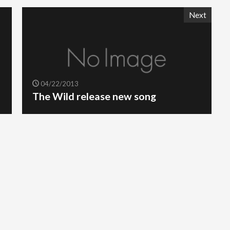
Next
04/22/2013
The Wild release new song