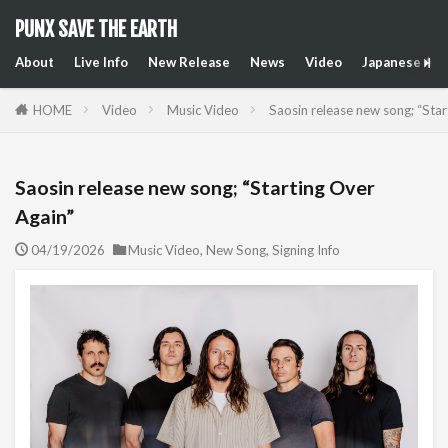
PUNX SAVE THE EARTH
About
Live Info
New Release
News
Video
Japanese Art
HOME
Video
Music Video
Saosin release new song; “Star
Saosin release new song; “Starting Over
Again”
04/19/2026
Music Video
,
New Song
,
Signing Info