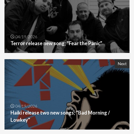
04/19/2026
Terror release new song; “Fear the Panic”
Next
04/19/2026
Haiki release two new songs; “Bad Morning /
Lowkey”