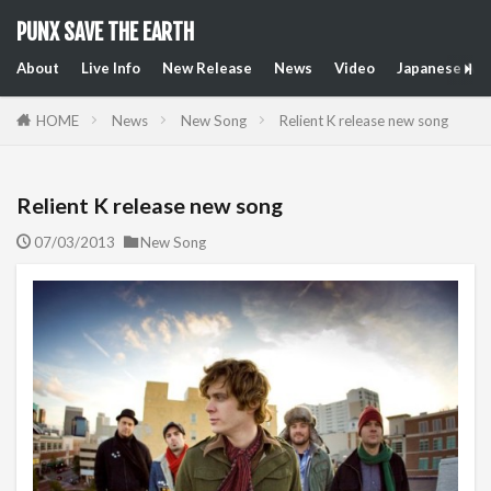
PUNX SAVE THE EARTH
About
Live Info
New Release
News
Video
Japanese Art
HOME
News
New Song
Relient K release new song
Relient K release new song
07/03/2013
New Song