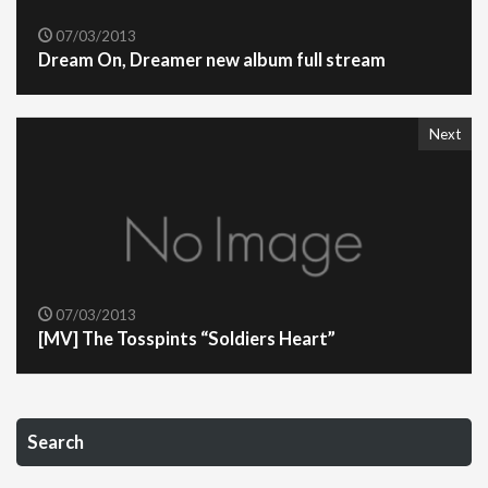
07/03/2013
Dream On, Dreamer new album full stream
Next
07/03/2013
[MV] The Tosspints “Soldiers Heart”
Search