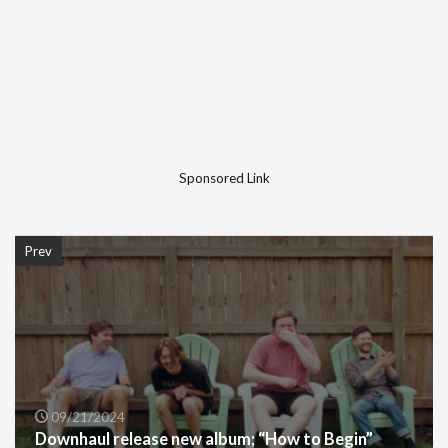
Sponsored Link
Prev
09/21/2024
Downhaul release new album; “How to Begin”