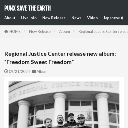
PUNX SAVE THE EARTH
About
Live Info
New Release
News
Video
Japanese Art
HOME
New Release
Album
Regional Justice Center rel
Regional Justice Center release new album;
“Freedom Sweet Freedom”
09/21/2024
Album