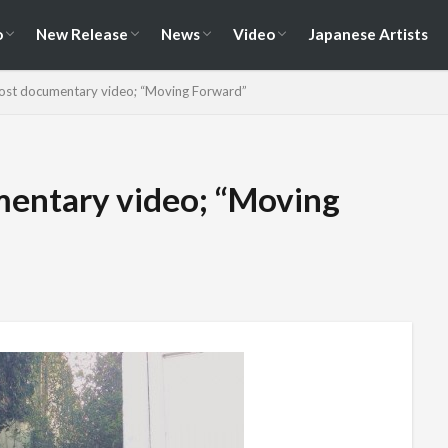
演情報
ェス情報
Album
EP / Single / Demo
Split
Compilation
New Song
Cover Song
Reunion / Break-up
Music Video
Live Video
Documentary
o
New Release
News
Video
Japanese Artists
演情報
ェス情報
Album
EP / Single / Demo
Split
Compilation
New Song
Cover Song
Reunion / Break-up
Music Video
Live Video
Documentary
post documentary video; “Moving Forward”
mentary video; “Moving