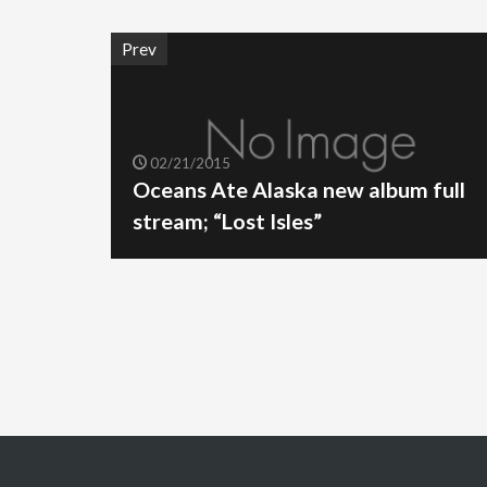
Prev
02/21/2015
Oceans Ate Alaska new album full
stream; “Lost Isles”