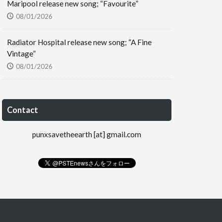
Maripool release new song; “Favourite”
08/01/2026
Radiator Hospital release new song; “A Fine
Vintage”
08/01/2026
Contact
punxsavetheearth [at] gmail.com