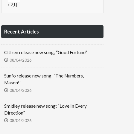
« 7月
Recent Articles
Citizen release new song; “Good Fortune”
08/04/2026
Sunfo release new song; “The Numbers,
Mason!”
08/04/2026
Smidley release new song; “Love In Every
Direction”
08/04/2026