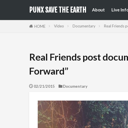
来日公
国内フ
PUNX SAVE THE EARTH
About
Live Inf
来日公
国内フ
Video
Documentary
Real Friends 
HOME
Real Friends post docu
Forward”
02/21/2015
Documentary