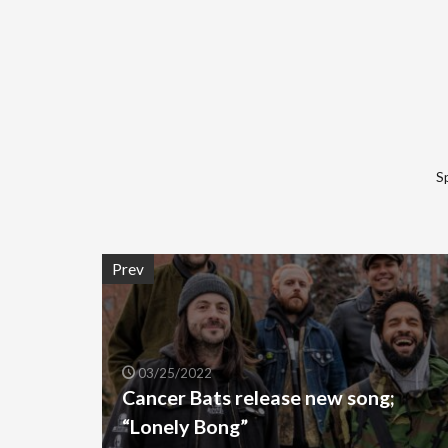
S
Prev
03/25/2022
Cancer Bats release new song;
“Lonely Bong”