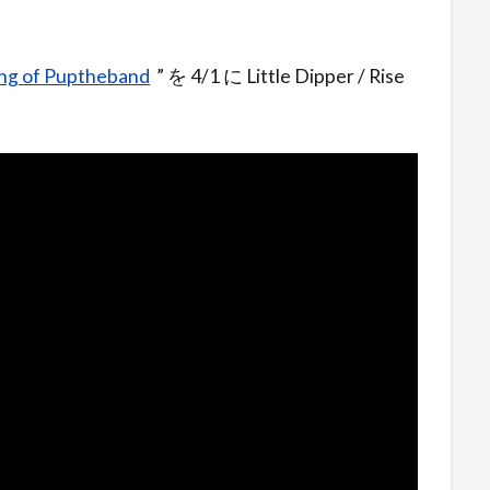
ing of Puptheband
” を 4/1 に Little Dipper / Rise