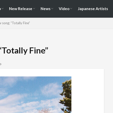
演情報
ェス情報
Album
EP / Single / Demo
Split
Compilation
New Song
Cover Song
Reunion / Break-up
Music Video
Live Video
Documentary
o
New Release
News
Video
Japanese Artists
演情報
ェス情報
Album
EP / Single / Demo
Split
Compilation
New Song
Cover Song
Reunion / Break-up
Music Video
Live Video
Documentary
 song; “Totally Fine”
Totally Fine”
o