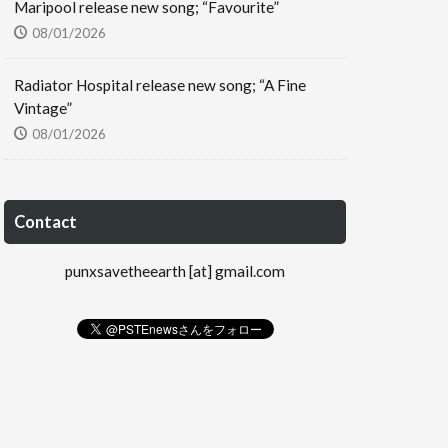
Maripool release new song; “Favourite”
08/01/2026
Radiator Hospital release new song; “A Fine
Vintage”
08/01/2026
Contact
punxsavetheearth [at] gmail.com