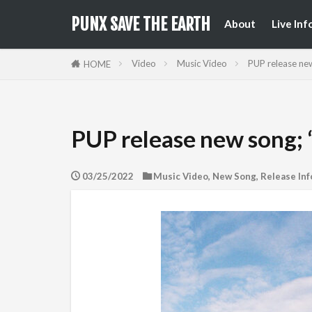
来日公
国内フ
PUNX SAVE THE EARTH
About
Live Inf
来日公
国内フ
Video
Music Video
PUP release new
HOME
PUP release new song; “
03/25/2022
Music Video
,
New Song
,
Release Inf