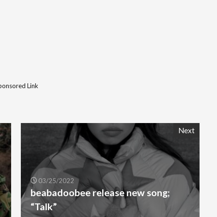
ponsored Link
Next
03/25/2022
beabadoobee release new song;
“Talk”