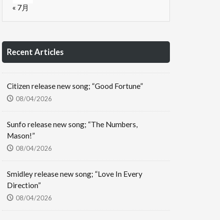
« 7月
Recent Articles
Citizen release new song; “Good Fortune”
08/04/2026
Sunfo release new song; “The Numbers,
Mason!”
08/04/2026
Smidley release new song; “Love In Every
Direction”
08/04/2026