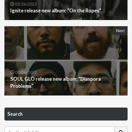
03/26/2022
Ignite release new album; “On the Ropes”
Next
03/26/2022
SOUL GLO release new album; “Diaspora
Problems”
Search