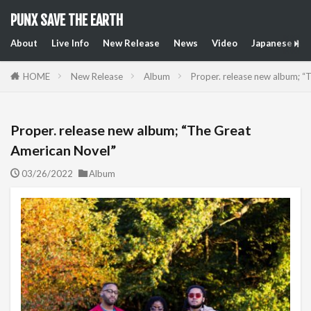
PUNX SAVE THE EARTH
About
Live Info
New Release
News
Video
Japanese Art
HOME
New Release
Album
Proper. release new album; “
Proper. release new album; “The Great
American Novel”
03/26/2022
Album