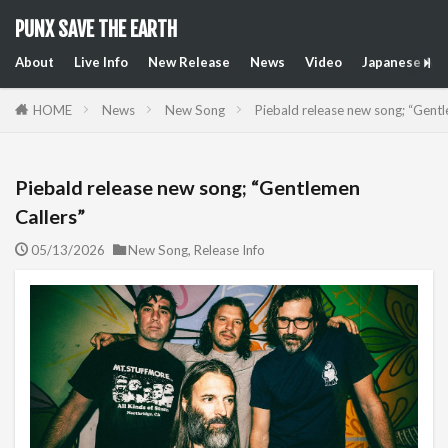
PUNX SAVE THE EARTH
About
Live Info
New Release
News
Video
Japanese Art
HOME
News
New Song
Piebald release new song; “Gentl
Piebald release new song; “Gentlemen
Callers”
05/13/2026
New Song
,
Release Info