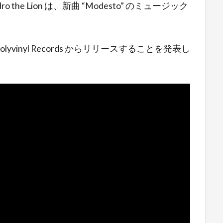
ro the Lion は、新曲 “Modesto” のミュージック
に Polyvinyl Records からリリースすることを発表し