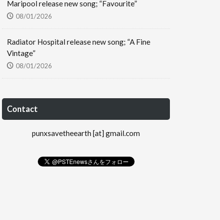
Maripool release new song; “Favourite”
08/01/2026
Radiator Hospital release new song; “A Fine
Vintage”
08/01/2026
Contact
punxsavetheearth [at] gmail.com