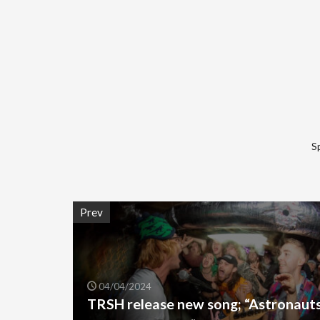
S
Prev
04/04/2024
TRSH release new song; “Astronaut