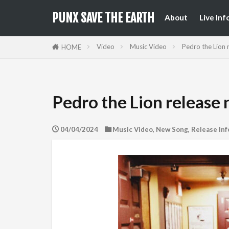
来日公
国内フ
PUNX SAVE THE EARTH
About
Live Inf
来日公
国内フ
Video
Music Video
Pedro the Lion 
HOME
Pedro the Lion release
04/04/2024
Music Video
,
New Song
,
Release Inf