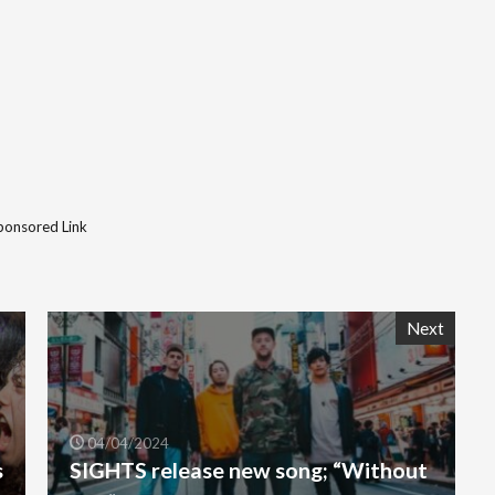
ponsored Link
Next
04/04/2024
s
SIGHTS release new song; “Without