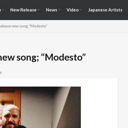
演情報
ェス情報
Album
EP / Single / Demo
Split
Compilation
New Song
Cover Song
Reunion / Break-up
Music Video
Live Video
Documentary
o
New Release
News
Video
Japanese Artists
演情報
ェス情報
Album
EP / Single / Demo
Split
Compilation
New Song
Cover Song
Reunion / Break-up
Music Video
Live Video
Documentary
release new song; “Modesto”
 new song; “Modesto”
o