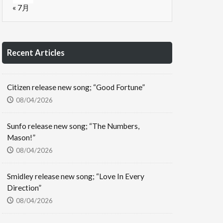
« 7月
Recent Articles
Citizen release new song; “Good Fortune”
08/04/2026
Sunfo release new song; “The Numbers,
Mason!”
08/04/2026
Smidley release new song; “Love In Every
Direction”
08/04/2026