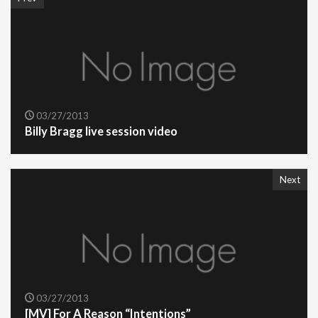
03/27/2013
Billy Bragg live session video
Next
03/27/2013
[MV] For A Reason “Intentions”