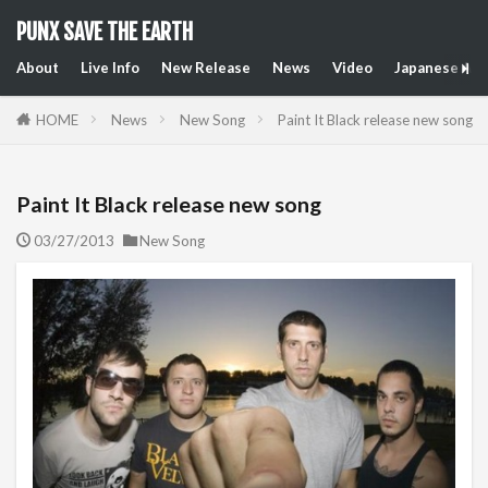
PUNX SAVE THE EARTH
About
Live Info
New Release
News
Video
Japanese Art
HOME
News
New Song
Paint It Black release new song
Paint It Black release new song
03/27/2013
New Song