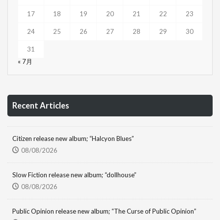
17
18
19
20
21
22
23
24
25
26
27
28
29
30
31
« 7月
Recent Articles
Citizen release new album; “Halcyon Blues”
08/08/2026
Slow Fiction release new album; “dollhouse”
08/08/2026
Public Opinion release new album; “The Curse of Public Opinion”