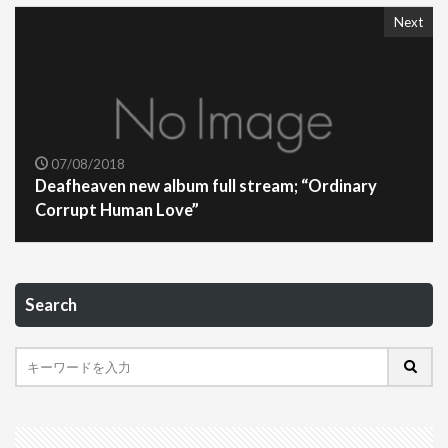
Next
07/08/2018
Deafheaven new album full stream; “Ordinary
Corrupt Human Love”
Search