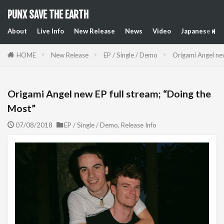
PUNX SAVE THE EARTH
About
Live Info
New Release
News
Video
Japanese Art
HOME
New Release
EP / Single / Demo
Origami Angel new
Origami Angel new EP full stream; “Doing the
Most”
07/08/2018
EP / Single / Demo
,
Release Info