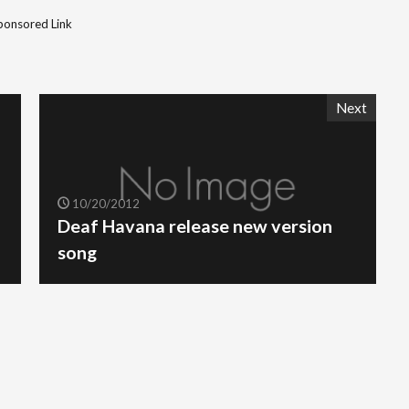
ponsored Link
Next
10/20/2012
Deaf Havana release new version
song