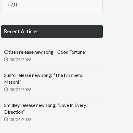
« 7月
Recent Articles
Citizen release new song; “Good Fortune”
08/04/2026
Sunfo release new song; “The Numbers,
Mason!”
08/04/2026
Smidley release new song; “Love In Every
Direction”
08/04/2026