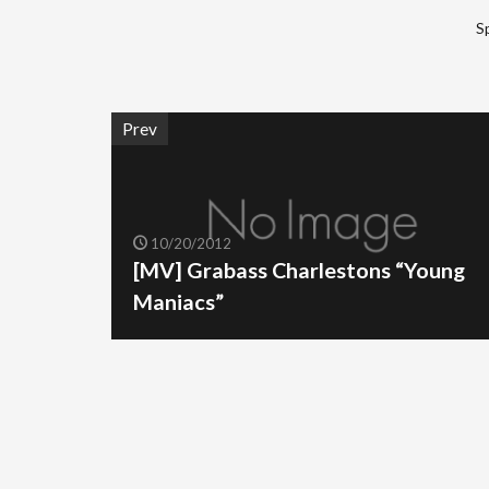
S
Prev
10/20/2012
[MV] Grabass Charlestons “Young
Maniacs”