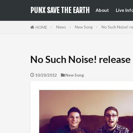
来日公
国内フ
PUNX SAVE THE EARTH
About
Live Inf
来日公
国内フ
News
New Song
No Such Noise! r
HOME
No Such Noise! release
10/20/2012
New Song