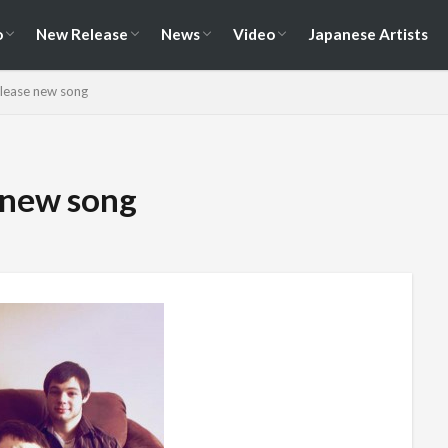
演情報
ェス情報
Album
EP / Single / Demo
Split
Compilation
New Song
Cover Song
Reunion / Break-up
Music Video
Live Video
Documentary
o
New Release
News
Video
Japanese Artists
演情報
ェス情報
Album
EP / Single / Demo
Split
Compilation
New Song
Cover Song
Reunion / Break-up
Music Video
Live Video
Documentary
elease new song
 new song