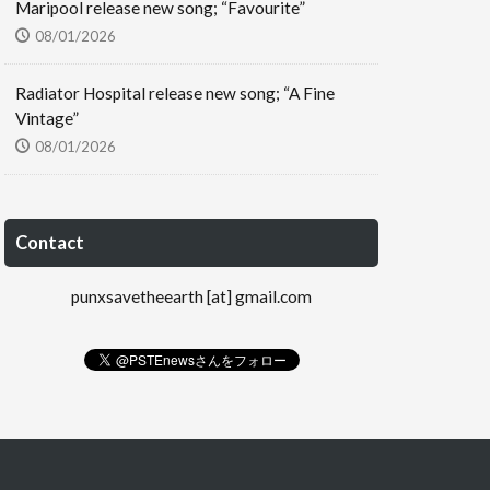
Maripool release new song; “Favourite”
08/01/2026
Radiator Hospital release new song; “A Fine
Vintage”
08/01/2026
Contact
punxsavetheearth [at] gmail.com