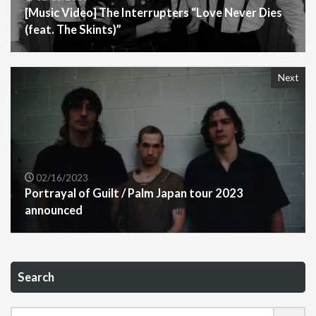
[Music Video] The Interrupters “Love Never Dies
(feat. The Skints)”
Next
02/16/2023
Portrayal of Guilt / Palm Japan tour 2023
announced
Search