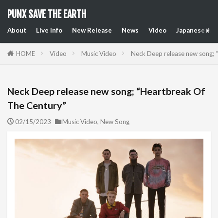
PUNX SAVE THE EARTH
About
Live Info
New Release
News
Video
Japanese Art
HOME
Video
Music Video
Neck Deep release new song; 
Neck Deep release new song; “Heartbreak Of
The Century”
02/15/2023
Music Video
,
New Song