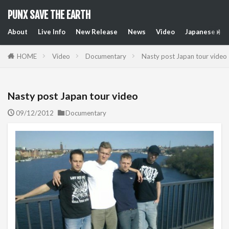
PUNX SAVE THE EARTH
About
Live Info
New Release
News
Video
Japanese Art
HOME
Video
Documentary
Nasty post Japan tour video
Nasty post Japan tour video
09/12/2012
Documentary