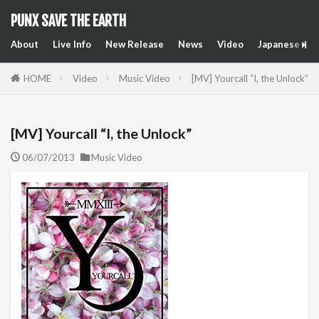
PUNX SAVE THE EARTH
About
Live Info
New Release
News
Video
Japanese Art
HOME
Video
Music Video
[MV] Yourcall “I, the Unlock”
[MV] Yourcall “I, the Unlock”
06/07/2013
Music Video