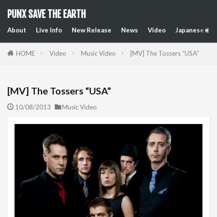
PUNX SAVE THE EARTH
About
Live Info
New Release
News
Video
Japanese Art
HOME
Video
Music Video
[MV] The Tossers “USA”
[MV] The Tossers “USA”
10/08/2013
Music Video