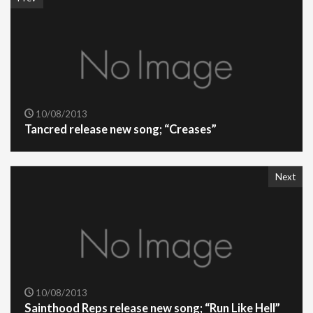
10/08/2013
Tancred release new song; “Creases”
Next
10/08/2013
Sainthood Reps release new song; “Run Like Hell”