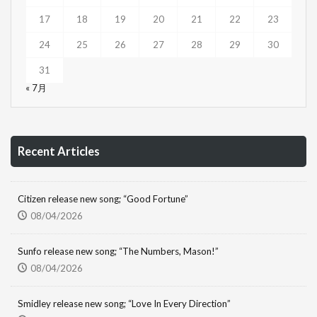
17
18
19
20
21
22
23
24
25
26
27
28
29
30
31
« 7月
Recent Articles
Citizen release new song; “Good Fortune”
08/04/2026
Sunfo release new song; “The Numbers, Mason!”
08/04/2026
Smidley release new song; “Love In Every Direction”