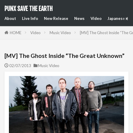
PUNX SAVE THE EARTH
About
Live Info
New Release
News
Video
Japanese Art
HOME
Video
Music Video
[MV] The Ghost Inside “The 
[MV] The Ghost Inside “The Great Unknown”
02/07/2013
Music Video