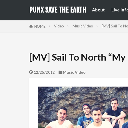
来日公
国内フ
PUNX SAVE THE EARTH
About
Live Inf
来日公
国内フ
Video
Music Video
[MV] Sail To N
HOME
[MV] Sail To North “M
12/25/2012
Music Video