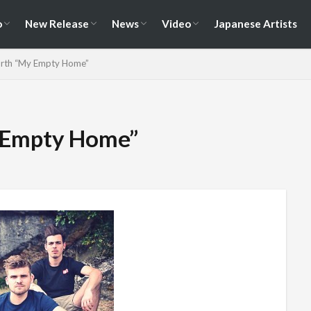
演情報
ェス情報
Album
EP / Single / Demo
Split
Compilation
New Song
Cover Song
Reunion / Break-up
Music Video
Live Video
Documentary
o
New Release
News
Video
Japanese Artists
演情報
ェス情報
Album
EP / Single / Demo
Split
Compilation
New Song
Cover Song
Reunion / Break-up
Music Video
Live Video
Documentary
orth “My Empty Home”
y Empty Home”