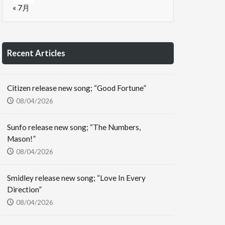
« 7月
Recent Articles
Citizen release new song; “Good Fortune”
08/04/2026
Sunfo release new song; “The Numbers,
Mason!”
08/04/2026
Smidley release new song; “Love In Every
Direction”
08/04/2026