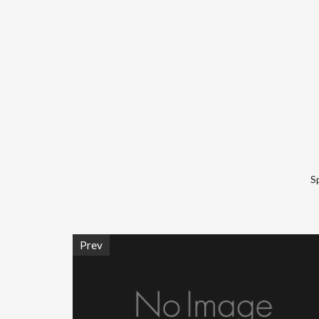
S
Prev