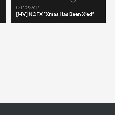
12/25/2012
[MV] NOFX “Xmas Has Been X’ed”