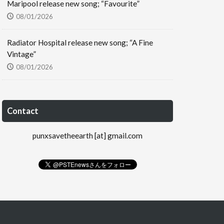
Maripool release new song; “Favourite”
08/01/2026
Radiator Hospital release new song; “A Fine
Vintage”
08/01/2026
Contact
punxsavetheearth [at] gmail.com