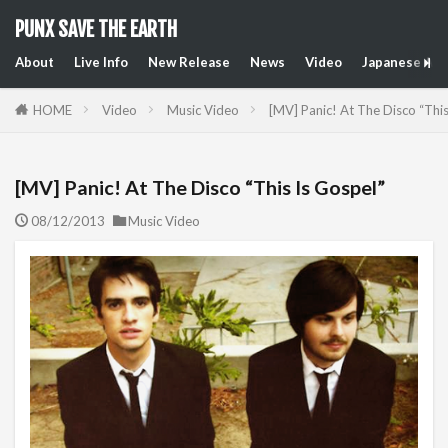
PUNX SAVE THE EARTH
About
Live Info
New Release
News
Video
Japanese Art
HOME
Video
Music Video
[MV] Panic! At The Disco “This
[MV] Panic! At The Disco “This Is Gospel”
08/12/2013
Music Video