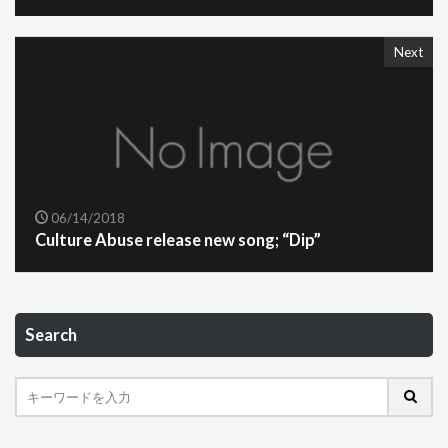
Next
06/14/2018
Culture Abuse release new song; “Dip”
Search