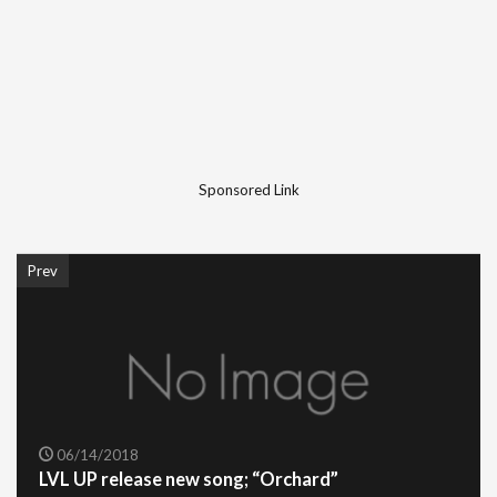
Sponsored Link
Prev
06/14/2018
LVL UP release new song; “Orchard”