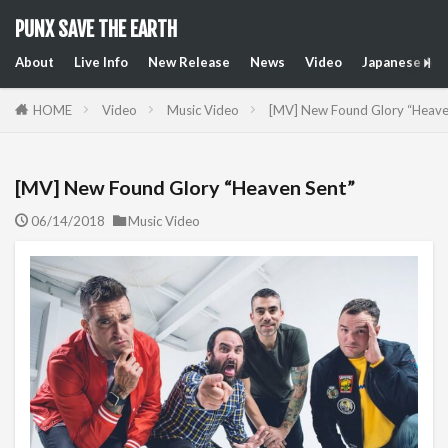
PUNX SAVE THE EARTH
About
Live Info
New Release
News
Video
Japanese Art
HOME
Video
Music Video
[MV] New Found Glory “Heave
[MV] New Found Glory “Heaven Sent”
06/14/2018
Music Video