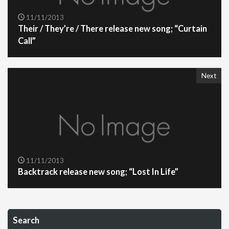
11/11/2013
Their / They’re / There release new song; “Curtain
Call”
Next
11/11/2013
Backtrack release new song; “Lost In Life”
Search