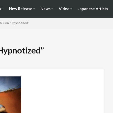
演情報
ェス情報
Album
EP / Single / Demo
Split
Compilation
New Song
Cover Song
Reunion / Break-up
Music Video
Live Video
Documentary
o
New Release
News
Video
Japanese Artists
演情報
ェス情報
Album
EP / Single / Demo
Split
Compilation
New Song
Cover Song
Reunion / Break-up
Music Video
Live Video
Documentary
A Gun “Hypnotized”
Hypnotized”