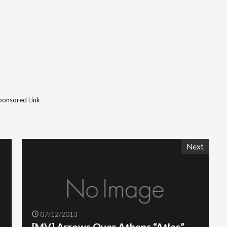
ponsored Link
Next
07/12/2013
[MV] Arrows Over Athens “Atlas”