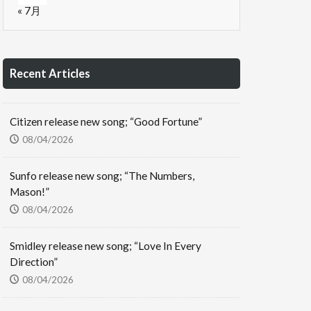
« 7月
Recent Articles
Citizen release new song; “Good Fortune”
08/04/2026
Sunfo release new song; “The Numbers,
Mason!”
08/04/2026
Smidley release new song; “Love In Every
Direction”
08/04/2026