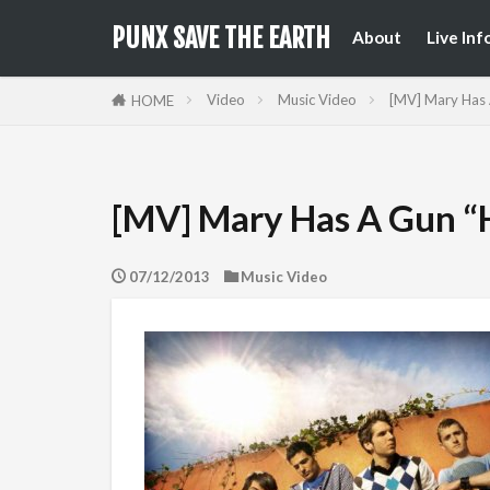
来日公
国内フ
PUNX SAVE THE EARTH
About
Live Inf
来日公
国内フ
Video
Music Video
[MV] Mary Has 
HOME
[MV] Mary Has A Gun “
07/12/2013
Music Video