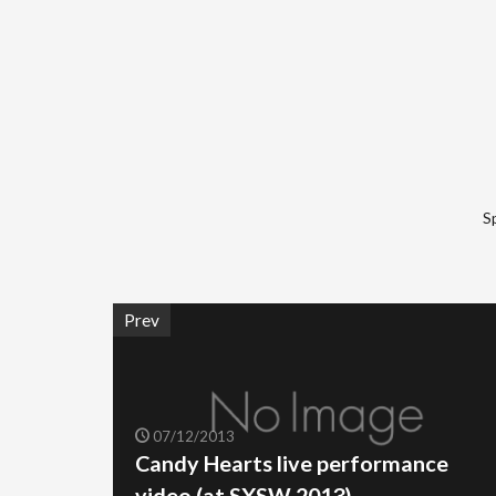
S
Prev
07/12/2013
Candy Hearts live performance
video (at SXSW 2013)