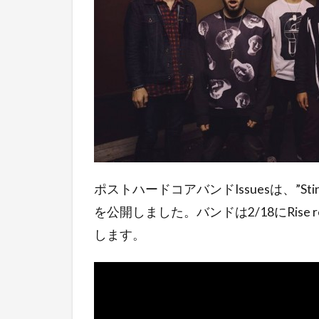
ポストハードコアバンドIssuesは、”Stin
を公開しました。バンドは2/18にRise r
します。