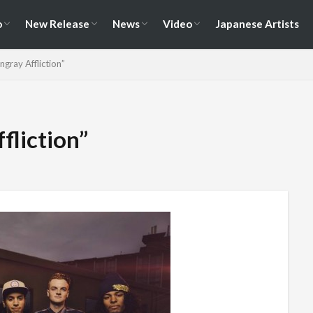
演情報
ェス情報
Album
EP / Single / Demo
Split
Compilation
New Song
Cover Song
Reunion / Break-up
Music Video
Live Video
Documentary
o
New Release
News
Video
Japanese Artists
演情報
ェス情報
Album
EP / Single / Demo
Split
Compilation
New Song
Cover Song
Reunion / Break-up
Music Video
Live Video
Documentary
ngray Affliction”
fliction”