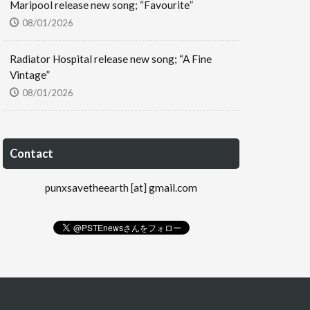
Maripool release new song; “Favourite”
08/01/2026
Radiator Hospital release new song; “A Fine
Vintage”
08/01/2026
Contact
punxsavetheearth [at] gmail.com