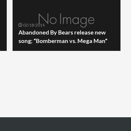
02/18/2014
Abandoned By Bears release new
song; “Bomberman vs. Mega Man”