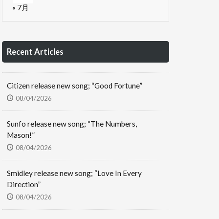
« 7月
Recent Articles
Citizen release new song; “Good Fortune”
08/04/2026
Sunfo release new song; “The Numbers,
Mason!”
08/04/2026
Smidley release new song; “Love In Every
Direction”
08/04/2026