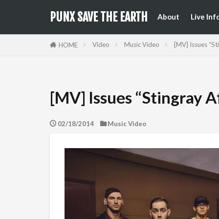
来日公
国内フ
PUNX SAVE THE EARTH
About
Live Inf
来日公
国内フ
Video
Music Video
[MV] Issues “Sti
HOME
[MV] Issues “Stingray Af
02/18/2014
Music Video