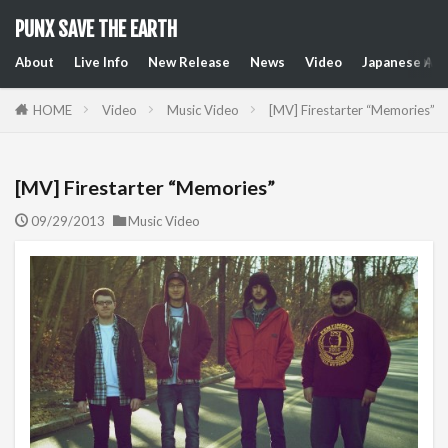
PUNX SAVE THE EARTH
About
Live Info
New Release
News
Video
Japanese Art
HOME
Video
Music Video
[MV] Firestarter “Memories”
[MV] Firestarter “Memories”
09/29/2013
Music Video