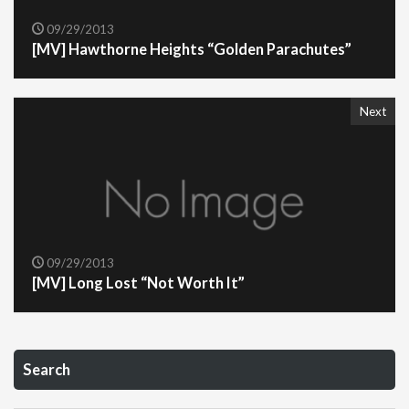
09/29/2013
[MV] Hawthorne Heights “Golden Parachutes”
Next
09/29/2013
[MV] Long Lost “Not Worth It”
Search