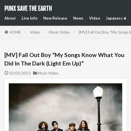
PUNX SAVE THE EARTH
About
Live Info
New Release
News
Video
Japanese Art
HOME
Video
Music Video
[MV] Fall Out Boy “My Songs 
[MV] Fall Out Boy “My Songs Know What You
Did In The Dark (Light Em Up)”
02/05/2013
Music Video