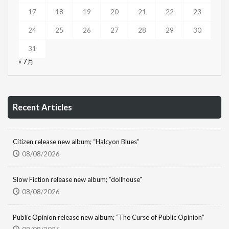
17
18
19
20
21
22
23
24
25
26
27
28
29
30
31
« 7月
Recent Articles
Citizen release new album; “Halcyon Blues”
08/08/2026
Slow Fiction release new album; “dollhouse”
08/08/2026
Public Opinion release new album; “The Curse of Public Opinion”